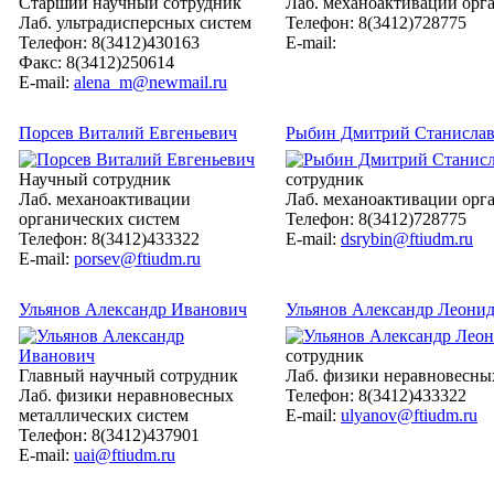
Старший научный сотрудник
Лаб. механоактивации орг
Лаб. ультрадисперсных систем
Телефон: 8(3412)728775
Телефон: 8(3412)430163
E-mail:
Факс: 8(3412)250614
E-mail:
alena_m@newmail.ru
Порсев Виталий Евгеньевич
Рыбин Дмитрий Станисла
Научный сотрудник
сотрудник
Лаб. механоактивации
Лаб. механоактивации орг
органических систем
Телефон: 8(3412)728775
Телефон: 8(3412)433322
E-mail:
dsrybin@ftiudm.ru
E-mail:
porsev@ftiudm.ru
Ульянов Александр Иванович
Ульянов Александр Леони
сотрудник
Главный научный сотрудник
Лаб. физики неравновесны
Лаб. физики неравновесных
Телефон: 8(3412)433322
металлических систем
E-mail:
ulyanov@ftiudm.ru
Телефон: 8(3412)437901
E-mail:
uai@ftiudm.ru