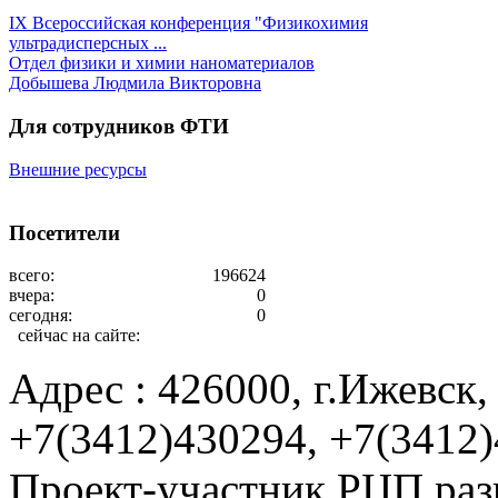
IX Всероссийская конференция "Физикохимия
ультрадисперсных ...
Отдел физики и химии наноматериалов
Добышева Людмила Викторовна
Для сотрудников ФТИ
Внешние ресурсы
Посетители
всего:
196624
вчера:
0
сегодня:
0
сейчас на сайте:
Адрес : 426000, г.Ижевск, 
+7(3412)430294, +7(3412
Проект-участник РЦП раз