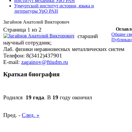
Институт механики УрО РАН
Удмуртский институт истории, языка и
литературы УрО РАН
Загайнов Анатолий Викторович
Страница 1 из 2
Оглавл
Общие св
старший
Публикац
научный сотрудник;
Лаб. физики неравновесных металлических систем
Телефон: 8(3412)437901
E-mail:
zagainov@ftiudm.ru
Краткая биография
Родился
19 года
. В
19
году окончил
Пред. -
След. »