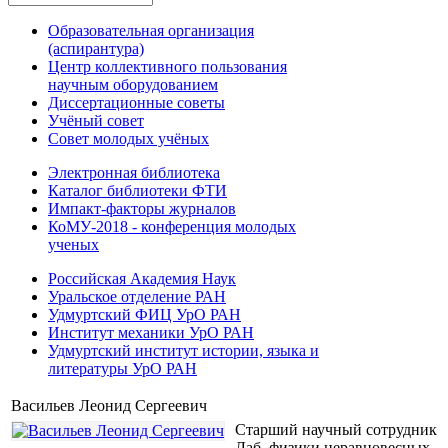
Образовательная организация
(аспирантура)
Центр коллективного пользования
научным оборудованием
Диссертационные советы
Учёный совет
Совет молодых учёных
Электронная библиотека
Каталог библиотеки ФТИ
Импакт-факторы журналов
КоМУ-2018 - конференция молодых
ученых
Российская Академия Наук
Уральское отделение РАН
Удмуртский ФИЦ УрО РАН
Институт механики УрО РАН
Удмуртский институт истории, языка и
литературы УрО РАН
Васильев Леонид Сергеевич
Cтарший научный сотрудник
Лаб. физики неравновесных