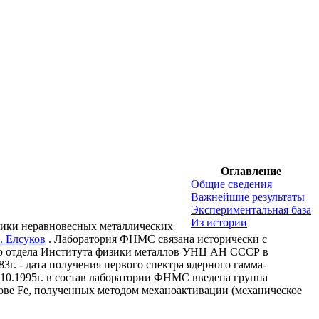
Оглавление
Общие сведения
Важнейшие результаты
Экспериментальная база
Из истории
зики неравновесных металлических
. Елсуков
. Лаборатория ФНМС связана исторически с
ого отдела Института физики металлов УНЦ АН СССР в
. - дата получения первого спектра ядерного гамма-
.10.1995г. в состав лаборатории ФНМС введена группа
ове Fe, полученных методом механоактивации (механическое