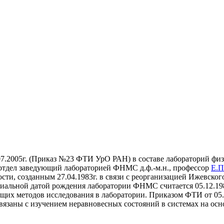
07.2005г. (Приказ №23 ФТИ УрО РАН) в составе лабораторий фи
 отдел заведующий лабораторией ФНМС д.ф.-м.н., профессор
Е.П
ости, созданным 27.04.1983г. в связи с реорганизацией Ижевск
льной датой рождения лаборатории ФНМС считается 05.12.1983г
едущих методов исследования в лаборатории. Приказом ФТИ от 05
язаны с изучением неравновесных состояний в системах на осн