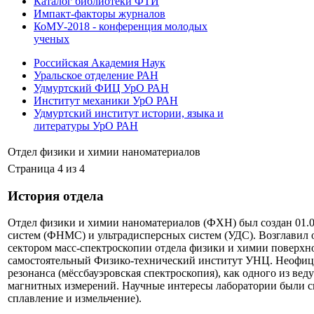
Каталог библиотеки ФТИ
Импакт-факторы журналов
КоМУ-2018 - конференция молодых
ученых
Российская Академия Наук
Уральское отделение РАН
Удмуртский ФИЦ УрО РАН
Институт механики УрО РАН
Удмуртский институт истории, языка и
литературы УрО РАН
Отдел физики и химии наноматериалов
Страница 4 из 4
История отдела
Отдел физики и химии наноматериалов (ФХН) был создан 01.
систем (ФНМС) и ультрадисперсных систем (УДС). Возглавил
сектором масс-спектроскопии отдела физики и химии поверхн
самостоятельный Физико-технический институт УНЦ. Неофициа
резонанса (мёссбауэровская спектроскопия), как одного из в
магнитных измерений. Научные интересы лаборатории были св
сплавление и измельчение).