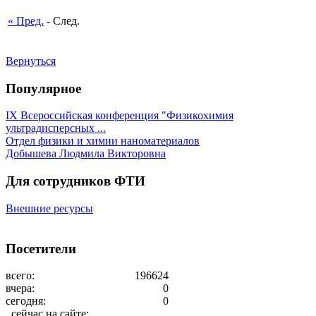
« Пред.
- След.
Вернуться
Популярное
IX Всероссийская конференция "Физикохимия
ультрадисперсных ...
Отдел физики и химии наноматериалов
Добышева Людмила Викторовна
Для сотрудников ФТИ
Внешние ресурсы
Посетители
всего:
196624
вчера:
0
сегодня:
0
сейчас на сайте: