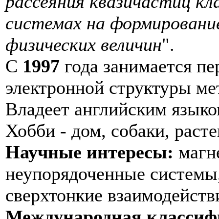
рассеяния квазичастиц кл
системах на формирование
физических величин
".
С
1997
года занимается п
электронной структуры ме
Владеет английским языко
Хобби - дом, собаки, раст
Научные интересы:
магне
неупорядоченные системы,
сверхтонкие взаимодейств
Международная классиф