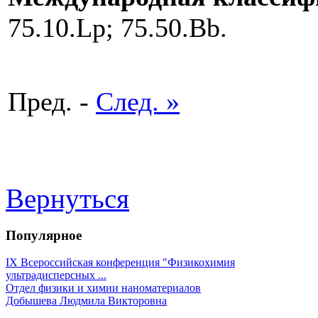
75.10.Lp; 75.50.Bb.
Пред. -
След. »
Вернуться
Популярное
IX Всероссийская конференция "Физикохимия
ультрадисперсных ...
Отдел физики и химии наноматериалов
Добышева Людмила Викторовна