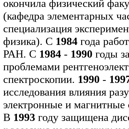
окончила физический фак
(кафедра элементарных ча
специализация эксперимен
физика). С
1984
года рабо
РАН. С
1984
-
1990
годы з
проблемами рентгеноэлек
спектроскопии.
1990
-
199
исследования влияния раз
электронные и магнитные 
В
1993
году защищена дисс