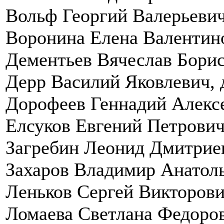
Вольф Георгий Валерьевич,
Воронина Елена Валентино
Дементьев Вячеслав Борисо
Дерр Василий Яковлевич, д
Дорофеев Геннадий Алексе
Елсуков Евгений Петрович,
Загребин Леонид Дмитриев
Захаров Владимир Анатолье
Леньков Сергей Викторович
Ломаева Светлана Федоровн