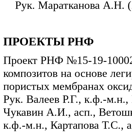
Рук. Маратканова А.Н. 
ПРОЕКТЫ РНФ
Проект РНФ №15-19-10002
композитов на основе лег
пористых мембранах окси
Рук. Валеев Р.Г., к.ф.-м.н.
Чукавин А.И., асп., Ветошк
к.ф.-м.н., Картапова Т.С., а