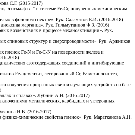
ва С.Г. (2015-2017)
а /сигма-фаза " в системе Fe-Cr, полученных механическим
ью в фононом спектре». Рук. Саламатов Е.И. (2016-2018)
диоксида марганца». Рук. Гильмутдинов Ф.З. (2016)
вых воздействиях в процессе механоактивации». Рук.
ных спиновых структур и сверхпроводимости». Рук. Аржников
х пленок Fe-N и Fe-C-N на поверхности железа и
016-2018)
роциклических азотсодержащих соединений и ингибирующие
тов Fe- цементит, легированный Cr, B: механосинтез,
ого излучения прозрачных светоизлучающих устройств на базе
)
лах и сплавах». Лубнин А.Н. (2016-2017)
включениями металлических, карбидных и углеродных
лянина Н.В. (2016-2017)
 физико-химические свойства пленок». Рук. Маратканова А.Н.