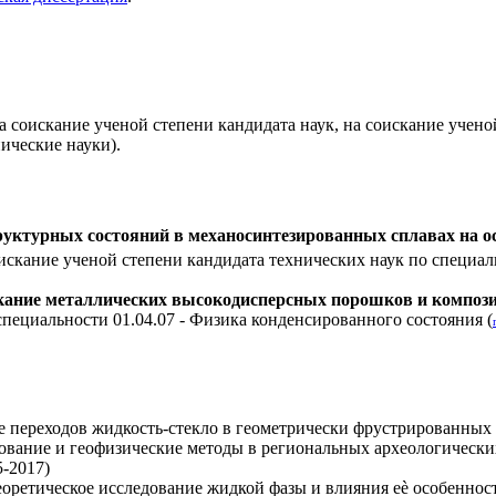
 соискание ученой степени кандидата наук, на соискание учено
ические науки).
уктурных состояний в механосинтезированных сплавах на о
искание ученой степени кандидата технических наук по специал
екание металлических высокодисперсных порошков и композ
специальности 01.04.07 - Физика конденсированного состояния (
 переходов жидкость-стекло в геометрически фрустрированных м
вание и геофизические методы в региональных археологически
5-2017)
оретическое исследование жидкой фазы и влияния еѐ особеннос