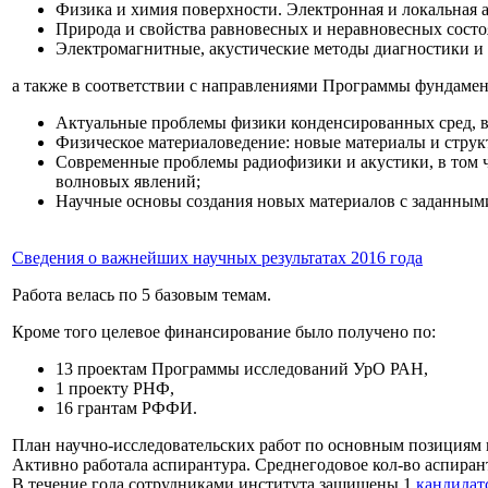
Физика и химия поверхности. Электронная и локальная 
Природа и свойства равновесных и неравновесных состо
Электромагнитные, акустические методы диагностики и 
а также в соответствии с направлениями Программы фундамен
Актуальные проблемы физики конденсированных сред, в 
Физическое материаловедение: новые материалы и структ
Современные проблемы радиофизики и акустики, в том ч
волновых явлений;
Научные основы создания новых материалов с заданными
Сведения о важнейших научных результатах 2016 года
Работа велась по 5 базовым темам.
Кроме того целевое финансирование было получено по:
13 проектам Программы исследований УрО РАН,
1 проекту РНФ,
16 грантам РФФИ.
План научно-исследовательских работ по основным позициям
Активно работала аспирантура. Среднегодовое кол-во аспирант
В течение года сотрудниками института защищены 1
кандидат