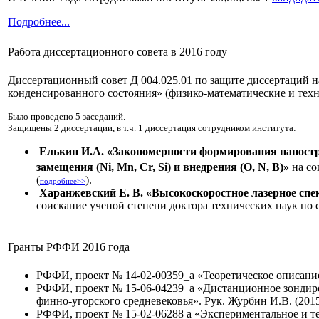
Подробнее...
Работа диссертационного совета в 2016 году
Диссертационный совет Д 004.025.01 по защите диссертаций на
конденсированного состояния» (физико-математические и техн
Было проведено 5 заседаний.
Защищены 2 диссертации, в т.ч. 1 диссертация сотрудником института:
Елькин И.А. «Закономерности формирования наностр
замещения (Ni, Mn, Cr, Si) и внедрения (O, N, B)»
на со
(
).
подробнее>>
Харанжевский Е. В. «Высокоскоростное лазерное сп
соискание ученой степени доктора технических наук по 
Гранты РФФИ 2016 года
РФФИ, проект № 14-02-00359_а «Теоретическое описание
РФФИ, проект № 15-06-04239_а «Дистанционное зондиро
финно-угорского средневековья». Рук. Журбин И.В. (201
РФФИ, проект № 15-02-06288 а «Экспериментальное и те