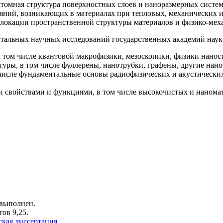
атомная структура поверхностных слоев и наноразмерных систем
яний, возникающих в материалах при тепловых, механических 
локации пространственной структуры материалов и физико-мех
тальных научных исследований государственных академий наук 
том числе квантовой макрофизики, мезоскопики, физики нанос
уры, в том числе фуллерены, нанотрубки, графены, другие нано
исле фундаментальные основы радиофизических и акустических
 свойствами и функциями, в том числе высокочистых и нанома
 выполнен.
ов 9,25.
ская диссертация
.