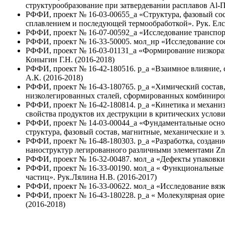
структурообразование при затвердевании расплавов Al-П
РФФИ, проект № 16-03-00655_а «Структура, фазовый сос
сплавлением и последующей термообработкой». Рук. Елсу
РФФИ, проект № 16-07-00592_а «Исследование транспорт
РФФИ, проект № 16-33-50005. мол_нр «Исследование сост
РФФИ, проект № 16-03-01131_а «Формирование низкоразм
Коныгин Г.Н. (2016-2018)
РФФИ, проект № 16-42-180516. р_а «Взаимное влияние,
А.К. (2016-2018)
РФФИ, проект № 16-43-180765. р_а «Химический состав,
низколегированных сталей, сформированных комбиниров
РФФИ, проект № 16-42-180814. р_а «Кинетика и механи
свойства продуктов их деструкции в критических услов
РФФИ, проект № 14-03-00044_а «Фундаментальные основ
структура, фазовый состав, магнитные, механические и э
РФФИ, проект № 16-48-180303. р_а «Разработка, создан
наноструктур легированного различными элементами ZnS
РФФИ, проект № 16-32-00487. мол_а «Дефекты упаковки
РФФИ, проект № 16-33-00190. мол_а « Функциональные
частиц». Рук.Лялина Н.В. (2016-2017)
РФФИ, проект № 16-33-00622. мол_а «Исследование вязк
РФФИ, проект № 16-43-180228. р_а « Молекулярная орие
(2016-2018)