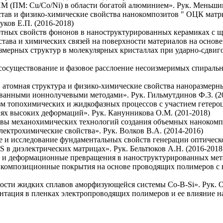
М (ПМ: Cu/Co/Ni) в области богатой алюминием». Рук. Меньшико
тав и физико-химические свойства нанокомпозитов " ОЦК матриц
ков Е.П. (2016-2018)
ных свойств фононов в наноструктурированных керамиках с щел
ава и химических связей на поверхности материалов на основе 
ерных структур в молекулярных кристаллах при ударно-сдвиго
 сосуществование и фазовое расслоение несоизмеримых спираль
 атомная структура и физико-химические свойства наноразмерны
анными ионнолучевыми методами». Рук. Гильмутдинов Ф.З. (2
зм топохимических и жидкофазных процессов с участием гете
иях высоких деформаций». Рук. Канунникова О.М. (201-2018)
ы механохимических технологий создания объемных нанокомпози
лектрохимические свойства». Рук. Волков В.А. (2014-2016)
ие и исследование фундаментальных свойств генерации оптическ
 в диэлектрических матрицах». Рук. Бельтюков А.Н. (2016-2018
 и деформационные превращения в наноструктурированных метал
 композиционные покрытия на основе проводящих полимеров с 
ости жидких сплавов аморфизующейся системы Co-B-Si». Рук. О
нтация в пленках электропроводящих полимеров и ее влияние на