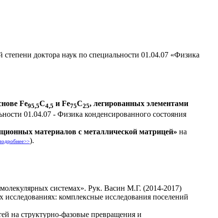
й степени доктора наук по специальности 01.04.07 «Физика
снове Fe
C
и Fe
C
, легированных элементами
95,5
4,5
75
25
ьности 01.04.07 - Физика конденсированного состояния
иционных материалов с металлической матрицей»
на
).
подробнее>>
олекулярных системах». Рук. Васин М.Г. (2014-2017)
х исследованиях: комплексные исследования поселений
тей на структурно-фазовые превращения и