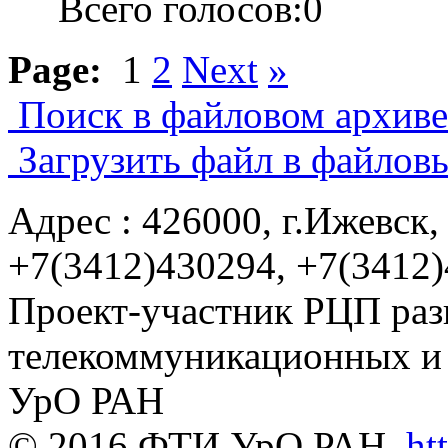
Всего голосов:0
Page:
1
2
Next
»
Поиск в файловом архиве.
Загрузить файл в файлов
Адрес : 426000, г.Ижевск, 
+7(3412)430294, +7(3412
Проект-участник РЦП раз
телекоммуникационных и
УрО РАН
© 2016 ФТИ УрО РАН.
ht