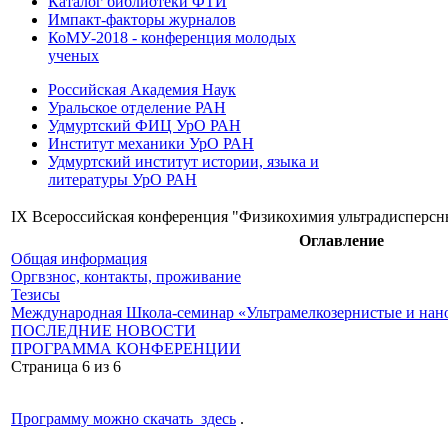
Каталог библиотеки ФТИ
Импакт-факторы журналов
КоМУ-2018 - конференция молодых
ученых
Российская Академия Наук
Уральское отделение РАН
Удмуртский ФИЦ УрО РАН
Институт механики УрО РАН
Удмуртский институт истории, языка и
литературы УрО РАН
IX Всероссийская конференция "Физикохимия ультрадисперсны
Оглавление
Общая информация
Оргвзнос, контакты, проживание
Тезисы
Международная Школа-семинар «Ультрамелкозернистые и нано
ПОСЛЕДНИЕ НОВОСТИ
ПРОГРАММА КОНФЕРЕНЦИИ
Страница 6 из 6
Программу можно скачать здесь
.