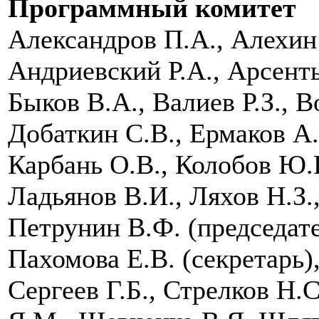
Программный комитет
Александров П.А., Алехин
Андриевский Р.А., Арсенть
Быков В.А., Валиев Р.З., В
Добаткин С.В., Ермаков А.
Карбань О.В., Колобов Ю.Р
Ладьянов В.И., Ляхов Н.З.
Петрунин В.Ф. (председат
Пахомова Е.В. (секретарь)
Сергеев Г.Б., Стрелков Н.