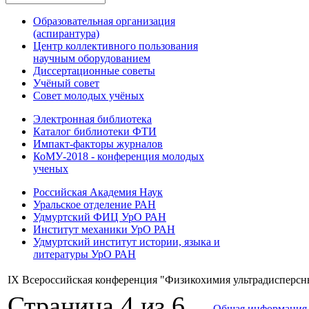
Образовательная организация
(аспирантура)
Центр коллективного пользования
научным оборудованием
Диссертационные советы
Учёный совет
Совет молодых учёных
Электронная библиотека
Каталог библиотеки ФТИ
Импакт-факторы журналов
КоМУ-2018 - конференция молодых
ученых
Российская Академия Наук
Уральское отделение РАН
Удмуртский ФИЦ УрО РАН
Институт механики УрО РАН
Удмуртский институт истории, языка и
литературы УрО РАН
IX Всероссийская конференция "Физикохимия ультрадисперсны
Страница 4 из 6
Общая информация