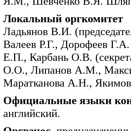
Я.М., Шевченко В.Я. Шляпо
Локальный оргкомитет
Ладьянов В.И. (председател
Валеев Р.Г., Дорофеев Г.А.
Е.П., Карбань О.В. (секрет
О.О., Липанов А.М., Макс
Маратканова А.Н., Якимов
Официальные языки ко
английский.
Оргвзнос
, предназначенн