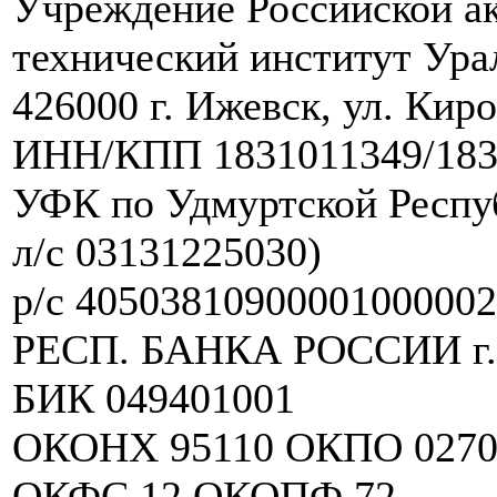
Учреждение Российской а
технический институт Ура
426000 г. Ижевск, ул. Киро
ИНН/КПП 1831011349/183
УФК по Удмуртской Респу
л/с 03131225030)
р/с 40503810900001000
РЕСП. БАНКА РОССИИ г.
БИК 049401001
ОКОНХ 95110 ОКПО 0270
ОКФС 12 ОКОПФ 72