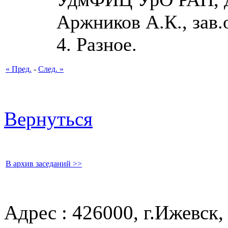
Аржников А.К., зав.о
4. Разное.
« Пред.
-
След. »
Вернуться
В архив заседаний >>
Адрес : 426000, г.Ижевск, 