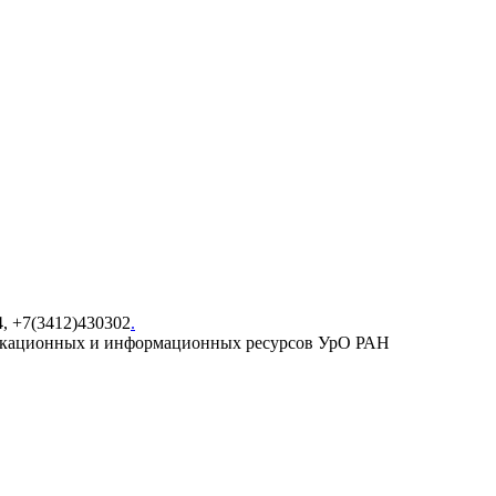
4, +7(3412)430302
.
икационных и информационных ресурсов УрО РАН