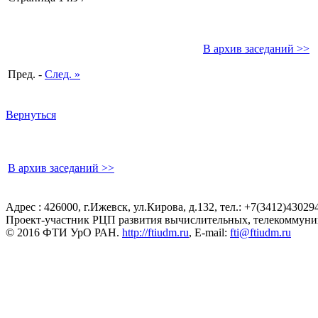
В архив заседаний >>
Пред. -
След. »
Вернуться
В архив заседаний >>
Адрес : 426000, г.Ижевск, ул.Кирова, д.132, тел.: +7(3412)43029
Проект-участник РЦП развития вычислительных, телекоммун
© 2016 ФТИ УрО РАН.
http://ftiudm.ru
, E-mail:
fti@ftiudm.ru