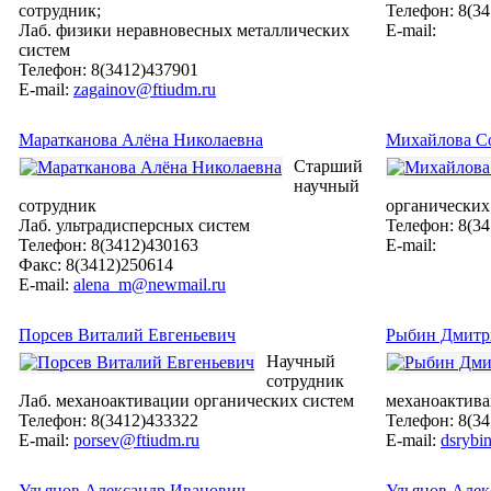
сотрудник;
Телефон: 8(3
Лаб. физики неравновесных металлических
E-mail:
систем
Телефон: 8(3412)437901
E-mail:
zagainov@ftiudm.ru
Маратканова Алёна Николаевна
Михайлова Со
Старший
научный
сотрудник
органических
Лаб. ультрадисперсных систем
Телефон: 8(3
Телефон: 8(3412)430163
E-mail:
Факс: 8(3412)250614
E-mail:
alena_m@newmail.ru
Порсев Виталий Евгеньевич
Рыбин Дмитр
Научный
сотрудник
Лаб. механоактивации органических систем
механоактива
Телефон: 8(3412)433322
Телефон: 8(3
E-mail:
porsev@ftiudm.ru
E-mail:
dsrybi
Ульянов Александр Иванович
Ульянов Алек