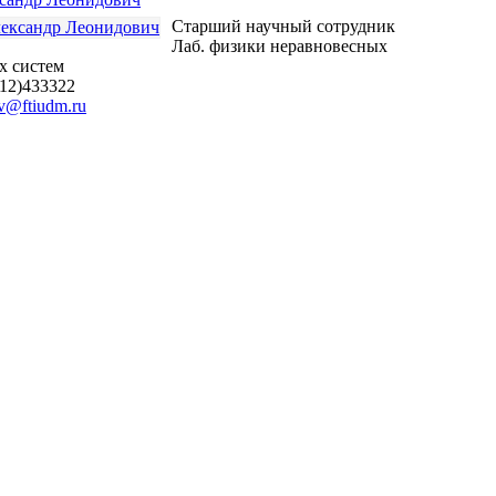
Старший научный сотрудник
Лаб. физики неравновесных
х систем
412)433322
v@ftiudm.ru