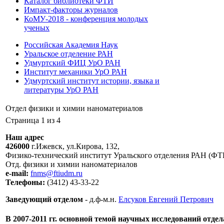
Каталог библиотеки ФТИ
Импакт-факторы журналов
КоМУ-2018 - конференция молодых
ученых
Российская Академия Наук
Уральское отделение РАН
Удмуртский ФИЦ УрО РАН
Институт механики УрО РАН
Удмуртский институт истории, языка и
литературы УрО РАН
Отдел физики и химии наноматериалов
Страница 1 из 4
Наш адрес
426000
г.Ижевск, ул.Кирова, 132,
Физико-технический институт Уральского отделения РАН (Ф
Отд. физики и химии наноматериалов
e-mail:
fnms@ftiudm.ru
Телефоны:
(3412) 43-33-22
Заведующий отделом
- д.ф-м.н.
Елсуков Евгений Петрович
В 2007-2011 гг. основной темой научных исследований отд