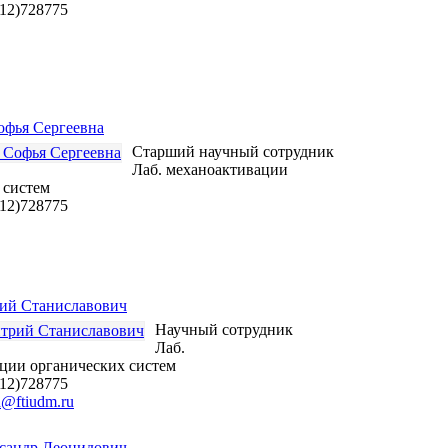
412)728775
фья Сергеевна
Старший научный сотрудник
Лаб. механоактивации
 систем
412)728775
ий Станиславович
Научный сотрудник
Лаб.
ции органических систем
412)728775
n@ftiudm.ru
сандр Леонидович