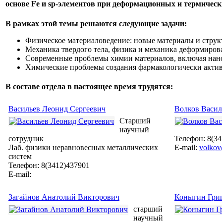
основе Fe и sp-элементов при деформационных и термически
В рамках этой темы решаются следующие задачи:
Физическое материаловедение: новые материалы и структ
Механика твердого тела, физика и механика деформиров
Современные проблемы химии материалов, включая нан
Химические проблемы создания фармакологически актив
В составе отдела в настоящее время трудятся:
Васильев Леонид Сергеевич
Волков Васил
Cтарший
научный
сотрудник
Телефон: 8(3
Лаб. физики неравновесных металлических
E-mail:
volkov
систем
Телефон: 8(3412)437901
E-mail:
Загайнов Анатолий Викторович
Коныгин Гри
старший
научный