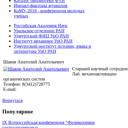
Каталог библиотеки ФТИ
Импакт-факторы журналов
КоМУ-2018 - конференция молодых
ученых
Российская Академия Наук
Уральское отделение РАН
Удмуртский ФИЦ УрО РАН
Институт механики УрО РАН
Удмуртский институт истории, языка и
литературы УрО РАН
Шаков Анатолий Анатольевич
Старший научный сотрудни
Лаб. механоактивации
органических систем
Телефон: 8(3412)728775
E-mail:
Вернуться
Популярное
IX Всероссийская конференция "Физикохимия
ультрадисперсных ...