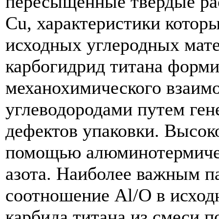
пересыщенные твердые рас
Cu, характеристики котор
исходных углеродных мат
карбогидрид титана формир
механохимического взаимо
углеводородами путем ге
дефектов упаковки. Высок
помощью алюминотермичес
азота. Наиболее важным п
соотношение Al/O в исход
карбида титана из смеси п