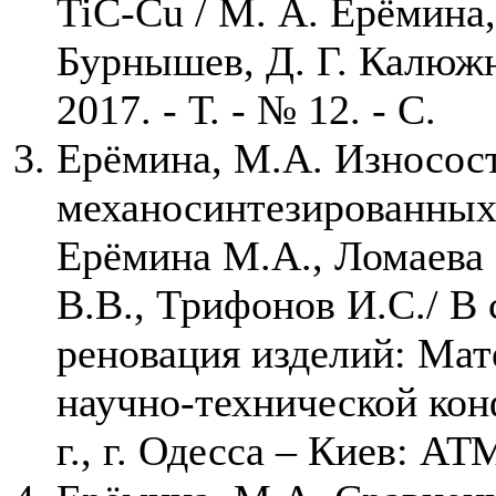
TiC-Cu / М. А. Ерёмина,
Бурнышев, Д. Г. Калюжн
2017. - Т. - № 12. - С.
Ерёмина, М.А. Износос
механосинтезированных
Ерёмина М.А., Ломаева 
В.В., Трифонов И.С./ В
реновация изделий: Ма
научно-технической кон
г., г. Одесса – Киев: АТ