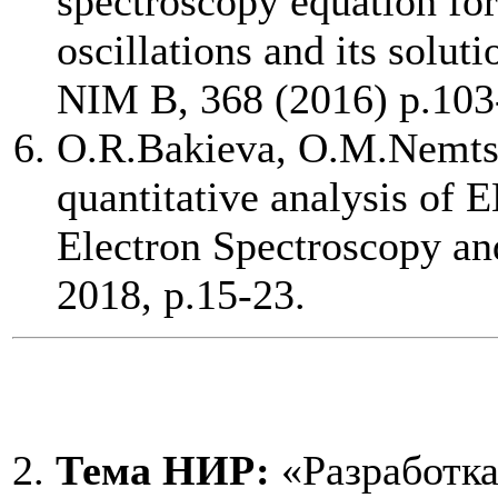
spectroscopy equation for
oscillations and its solut
NIM B, 368 (2016) р.103
O.R.Bakieva, O.M.Nemtsov
quantitative analysis of 
Electron Spectroscopy a
2018, р.15-23.
2.
Тема НИР:
«Разработка