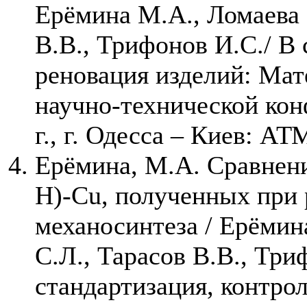
Ерёмина М.А., Ломаева 
В.В., Трифонов И.С./ В
реновация изделий: Ма
научно-технической кон
г., г. Одесса – Киев: АТ
Ерёмина, М.А. Сравнени
Н)-Cu, полученных при
механосинтеза / Ерёмин
С.Л., Тарасов В.В., Триф
стандартизация, контрол