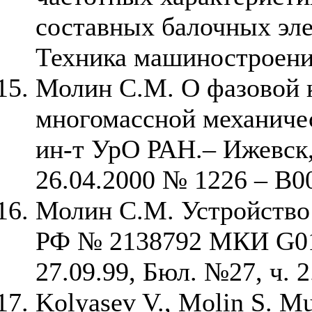
составных балочных эле
Техника машиностроения
Молин С.М. О фазовой 
многомассной механичес
ин-т УрО РАН.– Ижевск,
26.04.2000 № 1226 – В00.
Молин С.М. Устройство
РФ № 2138792 МКИ G01M
27.09.99, Бюл. №27, ч. 2
Kolyasev V., Molin S. Mu