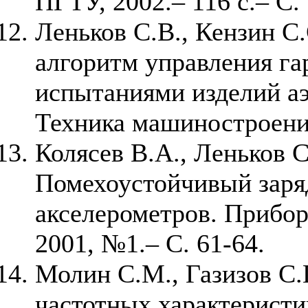
ПГТУ, 2002.– 116 с.– С.
Леньков С.В., Кензин С
алгоритм управления г
испытаниями изделий аэ
Техника машиностроения
Колясев В.А., Леньков 
Помехоустойчивый заря
акселерометров. Прибор
2001, №1.– С. 61-64.
Молин С.М., Газизов С.
частотных характерист