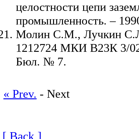
целостности цепи зазем
промышленность. – 1990,
Молин С.М., Лучкин С.Л
1212724 МКИ В23К 3/02;
Бюл. № 7.
« Prev.
- Next
[ Back ]