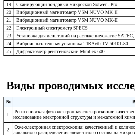
19
Сканирующий зондовый микроскоп Solwer - Рro
20
Вибрационный магнитометр VSM NUVO МK-II
21
Вибрационный магнитометр VSM NUVO МK-II
22
Электронный спектрометр SPECS
23
Установка для испытаний на растяжение/сжатие SATEC,
24
Виброиспытательная установка TIRAvib TV 50101-80
25
Дифрактометр рентгеновский Miniflex 600
Виды проводимых иссле
№
В
Рентгеновская фотоэлектронная спектроскопия: качестве
1
исследование электронной структуры и межатомной химич
Оже-электронная спектроскопия: качественный и количест
2
локального распределения элементного состава на микро 