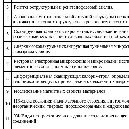
3
Рентгеноструктурный и рентгенофазовый анализ.
Анализ параметров локальной атомной структуры сверхто
4
протяженных тонких структур спектров энергетических по
Сканирующая зондовая микроскопия: исследование топог
5
физико-химических свойств локальных областей и объект
Сверхвысоковакуумная сканирующая туннельная микроско
6
атомарном уровне.
Растровая электронная микроскопия и микроанализ: иссл
7
элементного состава на микро и наноуровне.
Дифференциальная сканирующая калориметрия: определен
8
теплоемкости веществ при нагреве и охлаждении в широк
9
Исследование магнитных свойств материалов
ИК-спектроскопия: анализ атомного строения, внутримо
10
неорганических, твердых, порошкообразных и жидких ма
УФ/Вид-спектроскопия: исследование содержания вещест
11
соединений.