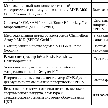
Многоканальный волнодисперсионный
спектрометр со сканирующим каналом MXF-2400
Высокото
ООО "Аналит Продактс"
Система 
Система "SEM/SAM 100nm/250nm / R4 Package" с
микроско
виброзащитой (SPECS GmbH)
SPECS.
Многоканальный детектор электронов Channeltron-
9-каналь
Array 9 MCD (SPECS GmbH)
с анализ
Сканирующий нанотвердомер NTEGRA Prima
Система 
(Россия)
наноинде
Раман-спектрометр inVia Basis. Renishaw,
Спектром
Великобритания
Установка импульсной лазерной обработки
материалов типа "L Designer F1"
Вторично-ионный масс-спектрометр SIMS-System
Замена ф
для мультисистемы анализа поверхности SPECS
Безмасляные системы откачки низкого, высокого и
сверхвысокого вакуума, арматура к
Для заме
сверхвысоковакуумным системам оборудования
ЦКП