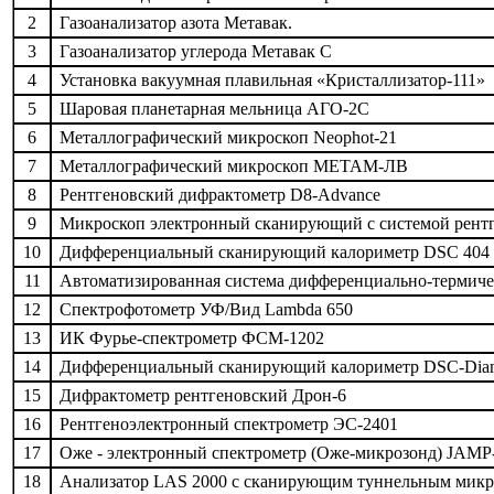
2
Газоанализатор азота Метавак.
3
Газоанализатор углерода Метавак С
4
Установка вакуумная плавильная «Кристаллизатор-111»
5
Шаровая планетарная мельница АГО-2С
6
Металлографический микроскоп Neophot-21
7
Металлографический микроскоп МЕТАМ-ЛВ
8
Рентгеновский дифрактометр D8-Advance
9
Микроскоп электронный сканирующий с системой рентг
10
Дифференциальный сканирующий калориметр DSC 404 
11
Автоматизированная система дифференциально-термиче
12
Спектрофотометр УФ/Вид Lambda 650
13
ИК Фурье-спектрометр ФСМ-1202
14
Дифференциальный сканирующий калориметр DSC-Dia
15
Дифрактометр рентгеновский Дрон-6
16
Рентгеноэлектронный спектрометр ЭС-2401
17
Оже - электронный спектрометр (Оже-микрозонд) JAMP
18
Анализатор LAS 2000 c сканирующим туннельным микр