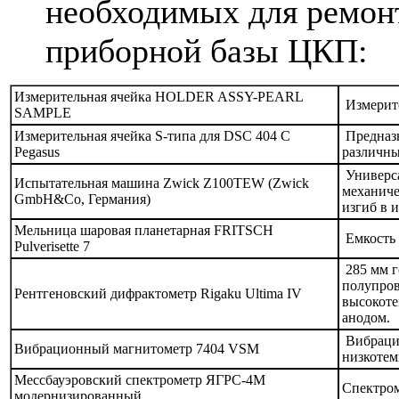
необходимых для ремонт
приборной базы ЦКП:
Измерительная ячейка HOLDER ASSY-PEARL
Измерите
SAMPLE
Измерительная ячейка S-типа для DSC 404 C
Предназн
Pegasus
различны
Универса
Испытательная машина Zwick Z100TEW (Zwick
механиче
GmbH&Co, Германия)
изгиб в 
Мельница шаровая планетарная FRITSCH
Емкость 
Pulverisette 7
285 мм г
полупров
Рентгеновский дифрактометр Rigaku Ultima IV
высокоте
анодом.
Вибрацио
Вибрационный магнитометр 7404 VSM
низкотем
Мессбауэровский спектрометр ЯГРС-4М
Спектром
модернизированный