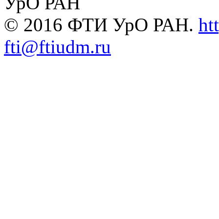
УрО РАН
© 2016 ФТИ УрО РАН.
ht
fti@ftiudm.ru