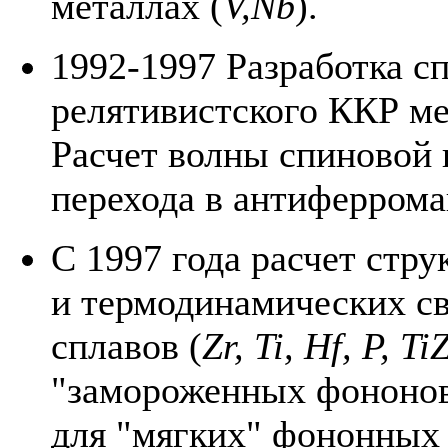
металлах (
V,Nb
).
1992-1997 Разработка с
релятивистского ККР ме
Расчет волны спиновой 
перехода в антиферром
C 1997 года расчет стр
и термодинамических св
сплавов (
Zr, Ti, Hf, P, Ti
"замороженных фононов
для "мягких" фононных