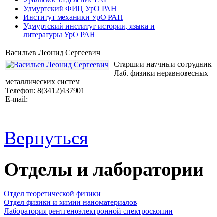
Удмуртский ФИЦ УрО РАН
Институт механики УрО РАН
Удмуртский институт истории, языка и
литературы УрО РАН
Васильев Леонид Сергеевич
Cтарший научный сотрудник
Лаб. физики неравновесных
металлических систем
Телефон: 8(3412)437901
E-mail:
Вернуться
Отделы и лаборатории
Отдел теоретической физики
Отдел физики и химии наноматериалов
Лаборатория рентгеноэлектронной спектроскопии