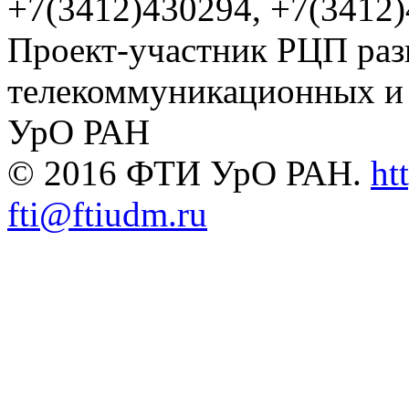
+7(3412)430294, +7(3412
Проект-участник РЦП раз
телекоммуникационных и
УрО РАН
© 2016 ФТИ УрО РАН.
ht
fti@ftiudm.ru