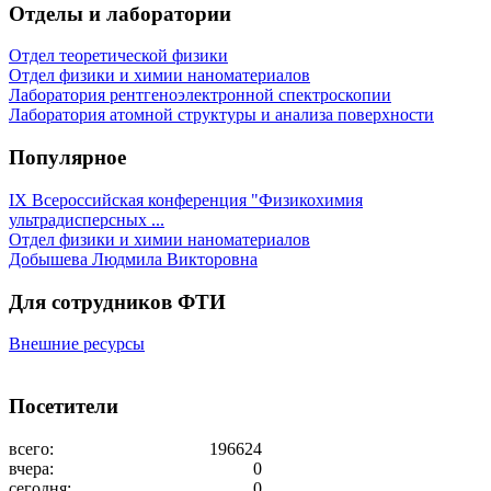
Отделы и лаборатории
Отдел теоретической физики
Отдел физики и химии наноматериалов
Лаборатория рентгеноэлектронной спектроскопии
Лаборатория атомной структуры и анализа поверхности
Популярное
IX Всероссийская конференция "Физикохимия
ультрадисперсных ...
Отдел физики и химии наноматериалов
Добышева Людмила Викторовна
Для сотрудников ФТИ
Внешние ресурсы
Посетители
всего:
196624
вчера:
0
сегодня:
0