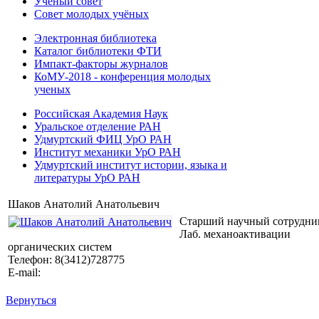
Учёный совет
Совет молодых учёных
Электронная библиотека
Каталог библиотеки ФТИ
Импакт-факторы журналов
КоМУ-2018 - конференция молодых
ученых
Российская Академия Наук
Уральское отделение РАН
Удмуртский ФИЦ УрО РАН
Институт механики УрО РАН
Удмуртский институт истории, языка и
литературы УрО РАН
Шаков Анатолий Анатольевич
Старший научный сотрудни
Лаб. механоактивации
органических систем
Телефон: 8(3412)728775
E-mail:
Вернуться