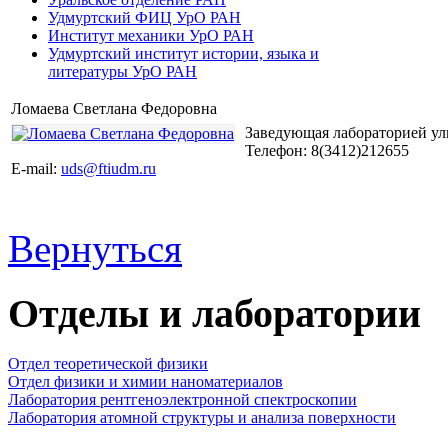
Удмуртский ФИЦ УрО РАН
Институт механики УрО РАН
Удмуртский институт истории, языка и
литературы УрО РАН
Ломаева Светлана Федоровна
Заведующая лабораторией ул
Телефон: 8(3412)212655
E-mail:
uds@ftiudm.ru
Вернуться
Отделы и лаборатории
Отдел теоретической физики
Отдел физики и химии наноматериалов
Лаборатория рентгеноэлектронной спектроскопии
Лаборатория атомной структуры и анализа поверхности