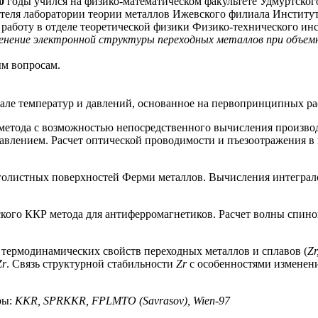
0
годы учился на физико-математическом факультете Удмуртского
теля лаборатории теории металлов Ижевского филиала Институт
работу в отделе теоретической физики Физико-технического инс
енение электронной структуры переходных металлов при объем
ым вопросам.
але температур и давлений, основанное на первопринципных ра
 метода с возможностью непосредственного вычисления произво
 давлением. Расчет оптической проводимости и пъезоотражения
оголистных поверхностей Ферми металлов. Вычисления интеграл
ского ККР метода для антиферромагнетиков. Расчет волны спин
 термодинамических свойств переходных металлов и сплавов (
Zr
Zr
. Связь структурной стабильности
Zr
с особенностями изменени
ры:
KKR, SPRKKR, FPLMTO (Savrasov), Wien-97