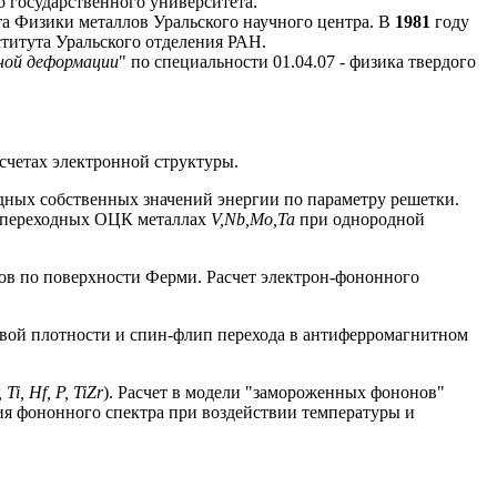
 государственного университета.
а Физики металлов Уральского научного центра. В
1981
году
титута Уральского отделения РАН.
ной деформации
" по специальности 01.04.07 - физика твердого
счетах электронной структуры.
дных собственных значений энергии по параметру решетки.
 в переходных ОЦК металлах
V,Nb,Mo,Ta
при однородной
ов по поверхности Ферми. Расчет электрон-фононного
овой плотности и спин-флип перехода в антиферромагнитном
, Ti, Hf, P, TiZr
). Расчет в модели "замороженных фононов"
я фононного спектра при воздействии температуры и