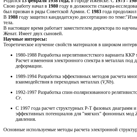
Родился
13 февраля 1958 года,
в городе Ижевске. С
1975
-
198
Свою работу начал в
1980
году в должности стажера-исследова
был призван в ряды Советской Армии. С
1983
года продолжил 
В
1988
году защитил кандидатскую диссертацию по теме:"
Изм
тела.
В настоящее время работает заместителем директора по научн
Женат. Имеет двух сыновей.
Научные интересы:
Теоретическое изучение свойств материалов в широком интерв
1980-1988 Разработка нерелятивистсткого варианта ККР
Расчет изменения электронного спектра в металлах под
деформации.
1989-1994 Разработка эффективных методов расчета мн
взаимодействия в переходных металлах (
V,Nb
).
1992-1997 Разработка спин-поляризованного релятивист
Cr
.
C 1997 года расчет структурных P-T фазовых диаграмм и
эффективных потенциалов для "мягких" фононных мод
давления.
Основные используемые методы расчета электронной структу