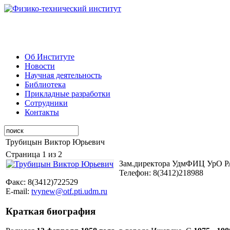
Об Институте
Новости
Научная деятельность
Библиотека
Прикладные разработки
Сотрудники
Контакты
Трубицын Виктор Юрьевич
Страница 1 из 2
Зам.директора УдмФИЦ УрО 
Телефон: 8(3412)218988
Факс: 8(3412)722529
E-mail:
tvynew@otf.pti.udm.ru
Краткая биография