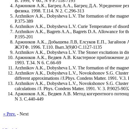
B. 1999, V 60., N 9 P.7118-7195
Аржников А.К., Багрец А.А., Багрец Д.А. Усреднение ре
физика. 1998. T.114. N 2. C.296-313
Arzhnikov A.K., Dobysheva L.V. The formation of the magnetic 
P.375-389
Arzhnikov A.K., Dobysheva L.V. Curie Temperature of disorde
Arzhnikov A.K., Bagrets A.A., Bagrets D.A. Allowance for the s
P.195-201
Аржников А.К., Добышева Л.В, Елсуков Е.П., Загайнов А
ЖЭТФ. 1996. T.110. Вып.3(9)Ю С.1127-1135
Arzhnikov A.K., Dobysheva L.V. The Stoner excitations in dis
Аржников А.К., Ведяев А.В. Кластерное приближение для
1993. T.34. N 6. C.66-69
Arzhnikov A.K., Dobysheva L.V. The formation of the magneti
Arzhnikov A.K., Dobysheva L.V., Novokshonov S.G. Cluster gene
different approximations //J.Phys. Condens Matter. 1991. V.3.
Arzhnikov A.K., Dobysheva L.V., Novokshonov S.G. Cluster gene
calculations //J. Phys. Condens Matter. 1991. V. 3. P.9025-903
Аржников А.К., Ведяев А.В. Метод когерентного потенци
N 3. C.440-449
« Prev.
- Next