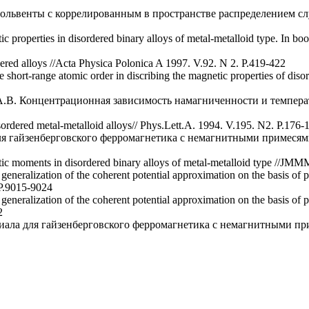
зольвенты с коррелированным в пространстве распределением сл
properties in disordered binary alloys of metal-metalloid type. In boo
red alloys //Acta Physica Polonica A 1997. V.92. N 2. P.419-422
hort-range atomic order in discribing the magnetic properties of diso
.В. Концентрационная зависимость намагниченности и температ
ordered metal-metalloid alloys// Phys.Lett.A. 1994. V.195. N2. P.176-
 гайзенберговского ферромагнетика с немагнитными примесями. 
c moments in disordered binary alloys of metal-metalloid type //JMM
ralization of the coherent potential approximation on the basis of pr
 P.9015-9024
ralization of the coherent potential approximation on the basis of pr
2
ала для гайзенберговского ферромагнетика с немагнитными приме