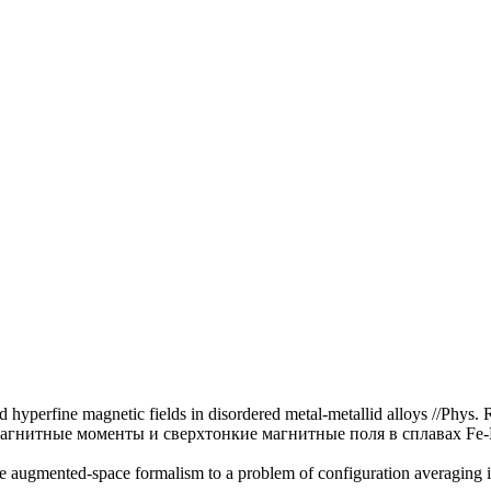
perfine magnetic fields in disordered metal-metallid alloys //Phys. 
агнитные моменты и сверхтонкие магнитные поля в сплавах Fe-M
 augmented-space formalism to a problem of configuration averaging in 