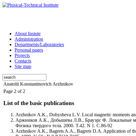
About Instute
Administration
Departments/Laboratories
Personal pages
Projects
Contacts
Site map
Anatolii Konstantinovich Arzhnikov
Page 2 of 2
List of the basic publications
Arzhnikov A.K., Dobysheva L.V. Local magnetic moments and hy
Аржников А.К., Добышева Л.В., Брауэрс Ф. Локальные м
Физика твердого тела. 2000. T.42. N 1. C.86-92
Arzhnikov A.K., Bagrets A.A., Bagrets D.A. Application of the