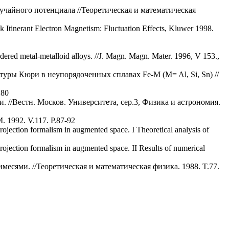
учайного потенциала //Теоретическая и математическая
k Itinerant Electron Magnetism: Fluctuation Effects, Kluwer 1998.
rdered metal-metalloid alloys. //J. Magn. Magn. Mater. 1996, V 153.,
уры Кюри в неупорядоченных сплавах Fe-M (M= Al, Si, Sn) //
180
//Вестн. Москов. Университета, сер.3, Физика и астрономия.
M. 1992. V.117. P.87-92
ojection formalism in augmented space. I Theoretical analysis of
ojection formalism in augmented space. II Results of numerical
сями. //Теоретическая и математическая физика. 1988. T.77.