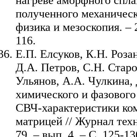
нагреве аморфного сплав
полученного механическ
физика и мезоскопия. – 2
116.
Е.П. Елсуков, К.Н. Роза
Д.А. Петров, С.Н. Стар
Ульянов, А.А. Чулкина,
химического и фазового 
СВЧ-характеристики ком
матрицей // Журнал техн
79. – вып. 4. – С. 125-13