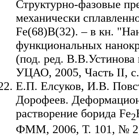
Структурно-фазовые пр
механически сплавленно
Fe(68)B(32). – в кн. "Н
функциональных нанокр
(под. ред. В.В.Устинова
УЦАО, 2005, Часть II, с
Е.П. Елсуков, И.В. Повс
Дорофеев. Деформацио
растворение борида Fe
2
ФММ, 2006, Т. 101, № 2