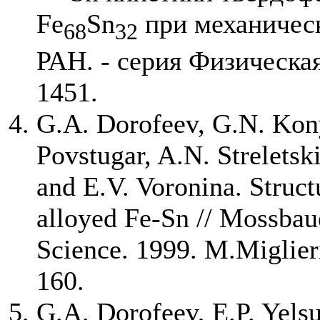
Fe
Sn
при механическ
68
32
РАН. - серия Физическая.
1451.
G.A. Dorofeev, G.N. Kony
Povstugar, A.N. Streletsk
and E.V. Voronina. Struct
alloyed Fe-Sn // Mossbau
Science. 1999. M.Miglierin
160.
G.A. Dorofeev, E.P. Yels