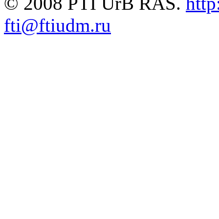
© 2008 PTI UrB RAS.
http
fti@ftiudm.ru