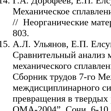
Г.А. Дорофеев, Е.П. Елс
Механическое сплавлен
// Неорганические матер
803.
А.Л. Ульянов, Е.П. Елсу
Сравнительный анализ 
механического сплавлени
Сборник трудов 7-го М
междисциплинарного с
превращения в твердых 
ОМА-2004”, Сочи, 6-10 с