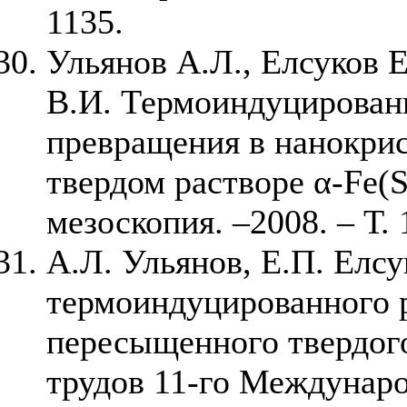
1135.
Ульянов А.Л., Елсуков 
В.И. Термоиндуцирован
превращения в нанокри
твердом растворе α-Fe(S
мезоскопия. –2008. – Т. 
А.Л. Ульянов, Е.П. Елс
термоиндуцированного 
пересыщенного твердого
трудов 11-го Междунар