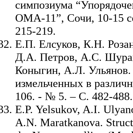
симпозиума “Упорядочен
ОМА-11”, Сочи, 10-15 се
215-219.
Е.П. Елсуков, К.Н. Роза
Д.А. Петров, А.С. Шура
Коныгин, А.Л. Ульянов.
измельченных в различн
106. - № 5. – С. 482-488.
E.P. Yelsukov, A.I. Ulyan
A.N. Maratkanova. Struct