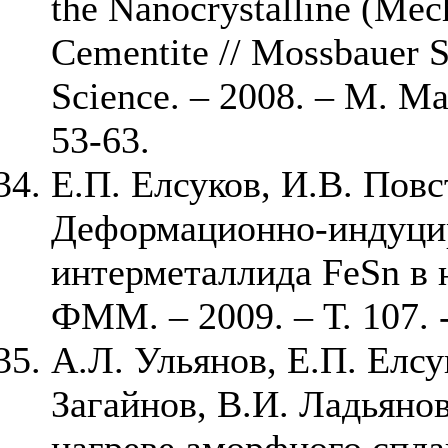
the Nanocrystalline (Mec
Cementite // Mossbauer S
Science. – 2008. – M. Mas
53-63.
Е.П. Елсуков, И.В. Повс
Деформационно-индуцир
интерметаллида FeSn в 
ФММ. – 2009. – Т. 107. -
А.Л. Ульянов, Е.П. Елсу
Загайнов, В.И. Ладьяно