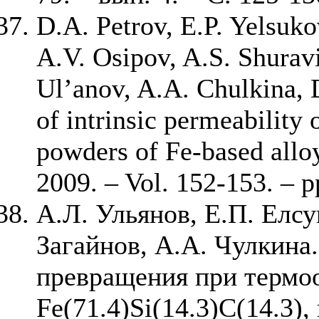
D.A. Petrov, E.P. Yelsuk
A.V. Osipov, A.S. Shuravi
Ul’anov, A.A. Chulkina, 
of intrinsic permeability
powders of Fe-based allo
2009. – Vol. 152-153. – 
А.Л. Ульянов, Е.П. Елсу
Загайнов, А.А. Чулкина
превращения при термо
Fe(71.4)Si(14.3)C(14.3)