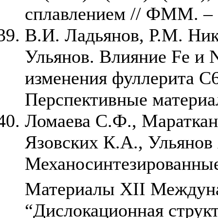
сплавлением // ФММ. – 2
В.И. Ладьянов, Р.М. Ни
Ульянов. Влияние Fe и 
изменения фуллерита C60
Перспективные материалы
Ломаева С.Ф., Мараткан
Язовских К.А., Ульянов 
Механосинтезированные
Материалы XII Междун
“Дислокационная структ