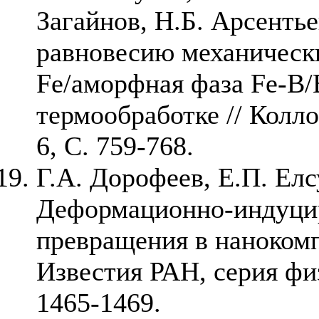
Загайнов, Н.Б. Арсентье
равновесию механическ
Fe/аморфная фаза Fe-В/
термообработке // Колл
6, С. 759-768.
Г.А. Дорофеев, Е.П. Елс
Деформационно-индуци
превращения в нанокомп
Известия РАН, серия физ
1465-1469.