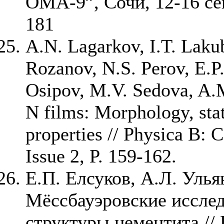
ОМА-9”, Сочи, 12-16 сен
181
A.N. Lagarkov, I.T. Laku
Rozanov, N.S. Perov, E.P
Osipov, M.V. Sedova, A.
N films: Morphology, sta
properties // Physica B: 
Issue 2, P. 159-162.
Е.П. Елсуков, А.Л. Улья
Мёссбауэровские исслед
структуры цементита //