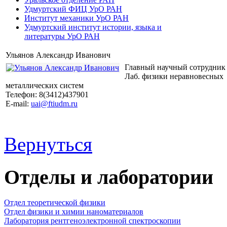
Удмуртский ФИЦ УрО РАН
Институт механики УрО РАН
Удмуртский институт истории, языка и
литературы УрО РАН
Ульянов Александр Иванович
Главный научный сотрудник
Лаб. физики неравновесных
металлических систем
Телефон: 8(3412)437901
E-mail:
uai@ftiudm.ru
Вернуться
Отделы и лаборатории
Отдел теоретической физики
Отдел физики и химии наноматериалов
Лаборатория рентгеноэлектронной спектроскопии