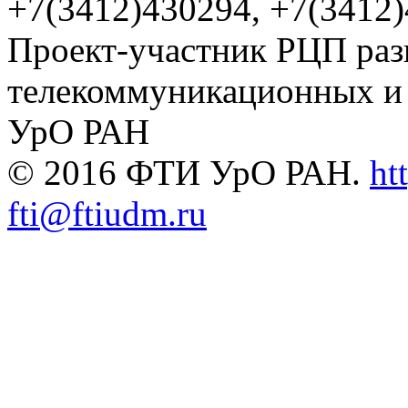
+7(3412)430294, +7(3412
Проект-участник РЦП раз
телекоммуникационных и
УрО РАН
© 2016 ФТИ УрО РАН.
ht
fti@ftiudm.ru