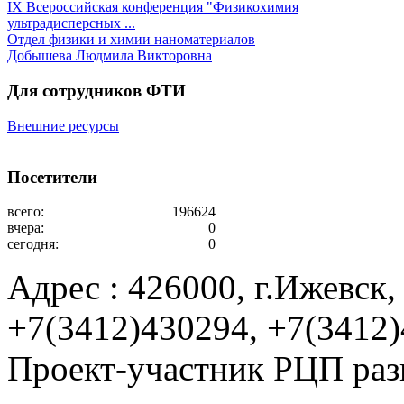
IX Всероссийская конференция "Физикохимия
ультрадисперсных ...
Отдел физики и химии наноматериалов
Добышева Людмила Викторовна
Для сотрудников ФТИ
Внешние ресурсы
Посетители
всего:
196624
вчера:
0
сегодня:
0
Адрес : 426000, г.Ижевск, 
+7(3412)430294, +7(3412
Проект-участник РЦП раз