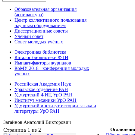
Образовательная организация
(аспирантура)
Центр коллективного пользования
научным оборудованием
Диссертационные советы
Учёный совет
Совет молодых учёных
Электронная библиотека
Каталог библиотеки ФТИ
Импакт-факторы журналов
КоМУ-2018 - конференция молодых
ученых
Российская Академия Наук
Уральское отделение РАН
Удмуртский ФИЦ УрО РАН
Институт механики УрО РАН
Удмуртский институт истории, языка и
литературы УрО РАН
Загайнов Анатолий Викторович
Страница 1 из 2
Оглавлени
Общие сведе