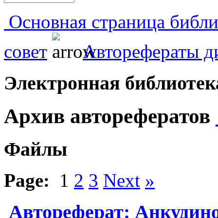
Основная страница библи
совет
Авторефераты д
Электронная библиоте
Архив авторефератов
Файлы
Page:
1
2
3
Next
»
Автореферат: Анкудино