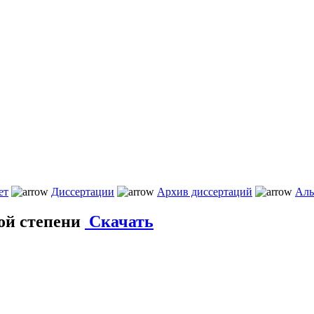
ет
Диссертации
Архив диссертаций
Аль
ой степени
Скачать