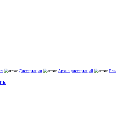
ет
Диссертации
Архив диссертаций
Ель
ть