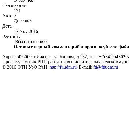
145.64 Kb
Скачиваний:
171
Автор:
Диссовет
Дата:
17 Nov 2016
Рейтинг:
Всего голосов:0
Оставьте первый комментарий и проголосуйте за файл
Адрес : 426000, г.Ижевск, ул.Кирова, д.132, тел.: +7(3412)43029
Проект-участник РЦП развития вычислительных, телекоммун
© 2016 ФТИ УрО РАН.
http://ftiudm.ru
, E-mail:
fti@ftiudm.ru