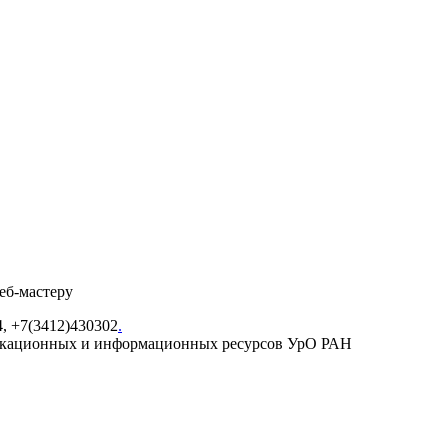
веб-мастеру
4, +7(3412)430302
.
икационных и информационных ресурсов УрО РАН